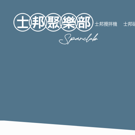
跳
至
主
士邦攪拌機
士邦
要
內
容