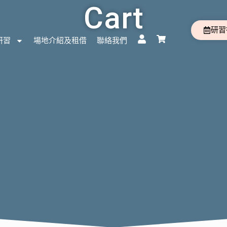
Cart
研習
U
S
研習
場地介紹及租借
聯絡我們
s
h
e
o
r
p
p
i
n
g
-
c
a
r
t