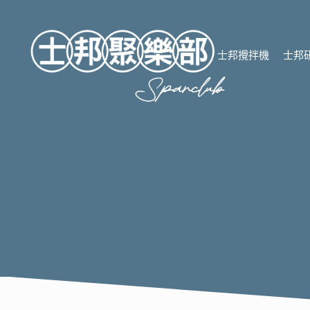
跳
至
主
士邦攪拌機
士邦
要
內
容