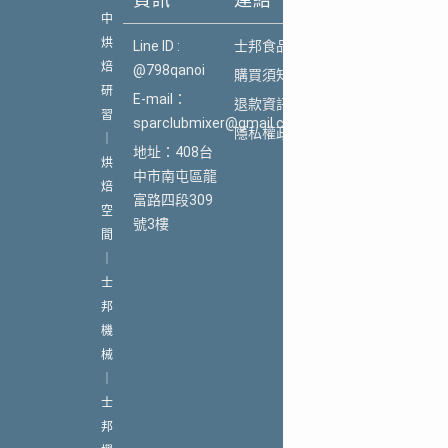
資訊
連結
中
烘
Line ID :
士邦食品機械
焙
@798qanoi
購買須知
研
E-mail：
退款資訊
習
sparclubmixer@gmail.com
隱私權政策
｜
地址：408台
烘
中市南屯區龍
焙
富路四段309
空
號3樓
間
｜
士
邦
機
械
｜
士
邦