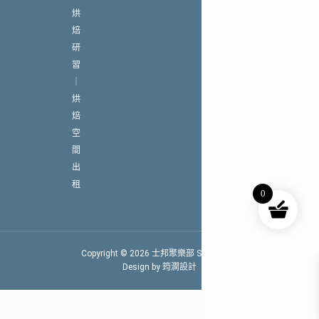
烘
焙
研
習
｜
烘
焙
空
間
出
租
0
Copyright © 2026 士邦聚樂部 SPARCLUB
Design by 筠澗設計
研習行事曆
舉辦研習合作