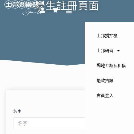
學生註冊頁面
跳
U
S
至
s
h
主
e
o
要
r
p
p
內
士邦攪拌機
i
容
n
g
士邦研習
-
c
a
場地介紹及租借
r
t
退款資訊
會員登入
名字