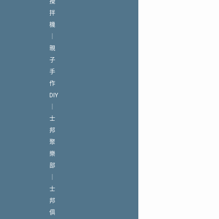
攪
拌
機
｜
親
子
手
作
DIY
｜
士
邦
聚
樂
部
｜
士
邦
俱