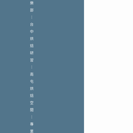
樂
部
｜
台
中
烘
焙
研
習
｜
南
屯
烘
焙
空
間
｜
專
業